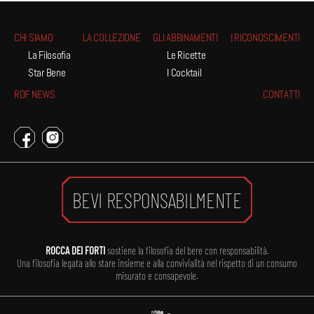
CHI SIAMO
LA COLLEZIONE
GLI ABBINAMENTI
I RICONOSCIMENTI
La Filosofia
Le Ricette
Star Bene
I Cocktail
RDF NEWS
CONTATTI
BEVI RESPONSABILMENTE
ROCCA DEI FORTI
sostiene la filosofia del bere con responsabilità.
Una filosofia legata allo stare insieme e alla convivialità nel rispetto di un consumo
misurato e consapevole.