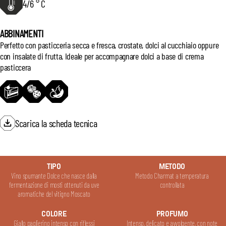
4/6 ° C
ABBINAMENTI
Perfetto con pasticceria secca e fresca, crostate, dolci al cucchiaio oppure
con insalate di frutta. Ideale per accompagnare dolci a base di crema
pasticcera
Scarica la scheda tecnica
TIPO
METODO
Vino spumante Dolce che nasce dalla
Metodo Charmat a temperatura
fermentazione di mosti ottenuti da uve
controllata
aromatiche del vitigno Moscato
COLORE
PROFUMO
Giallo paglierino intenso con riflessi
Intenso, delicato e avvolgente, con note