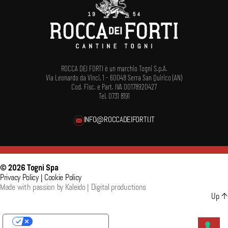
ROCCA DEI FORTI è un marchio Togni S.p.A.
Via Leonardo da Vinci, 1 - 60048 Serra San Quirico (AN)
Cod. Fisc. e Part. IVA 00178920427
Tel. 0731 8191
INFO@ROCCADEIFORTI.IT
© 2026
Togni Spa
Privacy Policy
|
Cookie Policy
Made with passion by
Kaleido | Digital productions
Up
↑
YOUR PRIVACY CHOICES