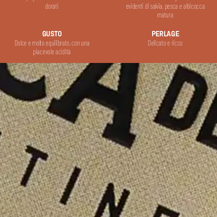
dorati
evidenti di salvia, pesca e albicocca
matura
GUSTO
PERLAGE
Dolce e molto equilibrato, con una
Delicato e ricco
piacevole acidità