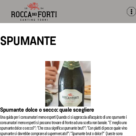
Rocca
dei
Forti
SPUMANTE
Spumante dolce o secco: quale scegliere
Una guida per i consumatori meno esperti Quando ci si approccia all’acquisto di uno spumante i
consumatori meno esperti si possono trovare di fronte ad una scelta non banale. “E’ meglio uno
spumante dolce o secco?”; “Che cosa significa spumante brut?”; “Con piatti di pesce quale vino
spumante si dovrebbe comprare al supermercato?”; “Spumante brut o dolce?” Queste sono