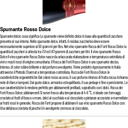
Spumante Rosso Dolce
Spumante dolce: cosa significa Lo spumante viene definito dolce in base alla quantità di zucchero
presente al suo interno. Nello spumante dolce, infatti, il residuo zuccherino deve essere
necessariamente superiore ai 50 grammi per litro. Nel vino spumante Rocca dei Forti Rosso Dolce la
quantità di zuccheri si attesta tra i 51 ed i 67 grammi di zucchero per litri. Il vino spumante Rosso
Dolce Il vino spumante Rosso Dolce nasce da un’accurata elaborazione a temperatura controllata di
vini e mosti rossi di origine comunitaria. Il Rocca dei Forti Rosso Dolce è uno spumante deciso,
intenso, di color rubino brillante e dal profumo avvolgente. Viene prodotto rigorosamente in Italia
attraverso il Metodo Charmat a temperatura controllata. Rocca dei Forti Rosso Dolce: le
caratteristiche organolettiche Dal colore rosso acceso, il suo profumo intenso di frutta rossa richiama
note di ribes e lamponi. Dal gusto dolce, armonico ed equilibrato, il suo perlage è fine e persistente. Le
sue caratteristiche lo rendono perfetto per abbinamenti prelibati, soprattutto con i dolci. Rocca dei
Forti Rosso Dolce: abbinamenti Si serve fresco alla temperatura di 4-6 °C, è ideale con formaggi,
crostate ai frutti di bosco o more, dolci al cucchiaio e al cioccolato o pietanze accostate a marmellate
ai frutti rossi in generale. Rocca dei Forti propone di abbinare il suo vino spumante Rosso Dolce con:
Una deliziosa crostata di pesche Un avvolgente cremoso al cioccolato.