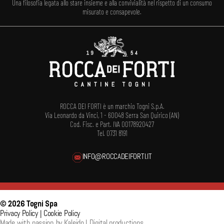
Una filosofia legata allo stare insieme e alla convivialità nel rispetto di un consumo
misurato e consapevole.
ROCCA DEI FORTI è un marchio Togni S.p.A.
Via Leonardo da Vinci, 1 - 60048 Serra San Quirico (AN)
Cod. Fisc. e Part. IVA 00178920427
Tel. 0731 8191
INFO@ROCCADEIFORTI.IT
© 2026
Togni Spa
Privacy Policy
|
Cookie Policy
Made with passion by
Kaleido | Digital productions