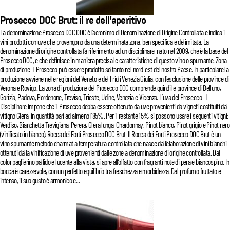
Prosecco DOC Brut: il re dell’aperitivo
La denominazione Prosecco DOC DOC è l’acronimo di Denominazione di Origine Controllata e indica i
vini prodotti con uve che provengono da una determinata zona, ben specifica e delimitata. La
denominazione di origine controllata fa riferimento ad un disciplinare, nato nel 2009, che è la base del
Prosecco DOC, e che definisce in maniera precisa le caratteristiche di questo vino o spumante. Zona
di produzione Il Prosecco può essere prodotto soltanto nel nord-est del nostro Paese. In particolare la
produzione avviene nelle regioni del Veneto e del Friuli Venezia Giulia, con l’esclusione delle province di
Verona e Rovigo. La zona di produzione del Prosecco DOC comprende quindi le province di Belluno,
Gorizia, Padova, Pordenone, Treviso, Trieste, Udine, Venezia e Vicenza. L’uva del Prosecco Il
Disciplinare impone che il Prosecco debba essere ottenuto da uve provenienti da vigneti costituiti dal
vitigno Glera, in quantità pari ad almeno l’85%. Per il restante 15% si possono usare i seguenti vitigni:
Verdiso, Bianchetta Trevigiana, Perera, Glera lunga, Chardonnay, Pinot bianco, Pinot grigio e Pinot nero
(vinificato in bianco). Rocca dei Forti Prosecco DOC Brut Il Rocca dei Forti Prosecco DOC Brut è un
vino spumante metodo charmat a temperatura controllata che nasce dall’elaborazione di vini bianchi
ottenuti dalla vinificazione di uve provenienti dalle zone a denominazione di origine controllata. Dal
color paglierino pallido e lucente alla vista, si apre all’olfatto con fragranti note di pera e biancospino. In
bocca è carezzevole, con un perfetto equilibrio tra freschezza e morbidezza. Dal profumo fruttato e
intenso, il suo gusto è armonico e...