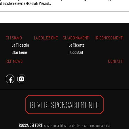
di zuccheri e lieviti selezionati; Presa di...
CHI SIAMO
LA COLLEZIONE
GLI ABBINAMENTI
I RICONOSCIMENTI
La Filosofia
Le Ricette
Star Bene
I Cocktail
RDF NEWS
CONTATTI
BEVI RESPONSABILMENTE
ROCCA DEI FORTI
sostiene la filosofia del bere con responsabilità.