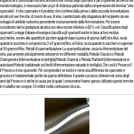
linguistiche e concettuali esistenti all’interno del mondo degli spumanti e più in generale all’interno del
mondo enologico, è necessario fare un po’ di chiarezza partendo dalla comprensione del termine “vino
spumante“. Il vino spumante è il prodotto che si ottiene dalla prima o dalla seconda fermentazione
alcolica di uve fresche, di mosto di uve, di vino, caratterizzato alla stappatura del recipiente da uno
sviluppo di anidride carbonica proveniente esclusivamente dalla fermentazione. Per essere
considerato tale la gradazione alcolica non deve essere inferiore a 8,5% vol. Classificazione degli
spumanti La legge italiana ed europea classifica gli spumanti anche in base al loro residuo
zuccherino, ovvero alla quantità di zuccheri aggiunti dopo la presa di spuma: dall’Extra Brut, ossia
quando lo zucchero è compreso tra 3 e 6 grammi/litro, al Dolce, ossia quando lo zucchero è superiore
ai 50 grammi/litro. Metodi di spumantizzazione La spumantizzazione, ossia la rifermentazione del
vino, può avvenire principalmente attraverso tre differenti modalità: Metodo Classico o Metodo
Champenoise (rifermentazione in bottiglia) Metodo Charmat o Metodo Martinotti (rifermentazione in
autoclave) Metodo tradizionale sui lieviti (rifermentazione naturale in bottiglia). Che cos’è il Prosecco?
Il Prosecco è uno spumante. Per comprendere se esiste o meno una differenza tra spumante e
prosecco è fondamentale partire da questa definizione. Il grande successo ottenuto nel corso degli
anni dal Prosecco è anche la causa per la quale i consumatori hanno spesso utilizzato questo termine
in modalità non congrue. C’è infatti molta confusione circa la...