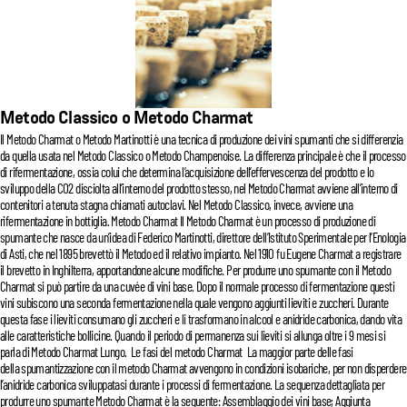
Metodo Classico o Metodo Charmat
Il Metodo Charmat o Metodo Martinotti è una tecnica di produzione dei vini spumanti che si differenzia
da quella usata nel Metodo Classico o Metodo Champenoise. La differenza principale è che il processo
di rifermentazione, ossia colui che determina l’acquisizione dell’effervescenza del prodotto e lo
sviluppo della CO2 disciolta all’interno del prodotto stesso, nel Metodo Charmat avviene all’interno di
contenitori a tenuta stagna chiamati autoclavi. Nel Metodo Classico, invece, avviene una
rifermentazione in bottiglia. Metodo Charmat Il Metodo Charmat è un processo di produzione di
spumante che nasce da un’idea di Federico Martinotti, direttore dell’Istituto Sperimentale per l’Enologia
di Asti, che nel 1895 brevettò il Metodo ed il relativo impianto. Nel 1910 fu Eugene Charmat a registrare
il brevetto in Inghilterra, apportandone alcune modifiche. Per produrre uno spumante con il Metodo
Charmat si può partire da una cuvée di vini base. Dopo il normale processo di fermentazione questi
vini subiscono una seconda fermentazione nella quale vengono aggiunti lieviti e zuccheri. Durante
questa fase i lieviti consumano gli zuccheri e li trasformano in alcool e anidride carbonica, dando vita
alle caratteristiche bollicine. Quando il periodo di permanenza sui lieviti si allunga oltre i 9 mesi si
parla di Metodo Charmat Lungo. Le fasi del metodo Charmat La maggior parte delle fasi
della spumantizzazione con il metodo Charmat avvengono in condizioni isobariche, per non disperdere
l’anidride carbonica sviluppatasi durante i processi di fermentazione. La sequenza dettagliata per
produrre uno spumante Metodo Charmat è la seguente: Assemblaggio dei vini base; Aggiunta