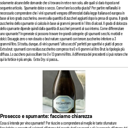
solamente alcune delle domande che si trovano in rete e non solo, alle quali si darà risposta nel
seguente articolo. Spumante dolce o secco. Come fare la scelta giusta? Per partire nell’analisi è
necessario comprendere che i vini spumanti vengono differenziati dalla legge italiana ed europea in
base al loro grado zuccherino, ovvero alla quantità di zuccheri aggiunti dopo la presa di spuma. Il grado
zuccherino dello spumante si calcola in base ai grammi presenti in 1 litro di alcool. Il grado di dolcezza
dello spumante dipende quindi dalla quantità di zuccheri presenti al suo interno. Come differenziare
uno spumante? In generale si possono trovare tre grandi categorie: gli spumanti secchi, morbidi e
dolci: Dosaggio zero o non dosato o brut nature: spumanti con tenore zuccherino inferiore a 3
grammi/litro. Si tratta, dunque, di vini spumanti “ultra secchi” perfetti per aperitivi e piatti di pesce
Extra brut: spumanti con residuo zuccherino compreso tra 0 e 6 grammi al litro Brut: la tipologia più
diffusa. Lo zucchero può oscillare tra 0 e 12 grammi/litro. A differenza dei precedenti si può notare che
qui la forbice è più ampia. Extra Dry: si passa...
Prosecco e spumante: facciamo chiarezza
Cosa si intende per vino spumante? Per riuscire a comprendere al meglio le tante sfumature